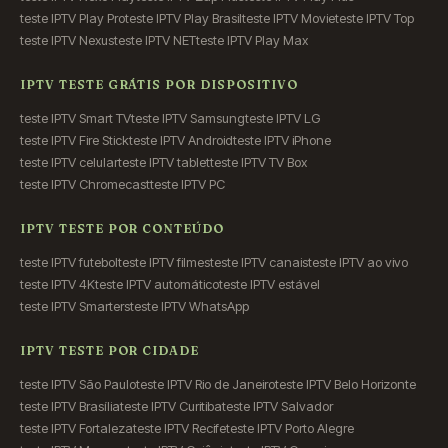
teste IPTV Play Pro
teste IPTV Play Brasil
teste IPTV Movie
teste IPTV Top
teste IPTV Nexus
teste IPTV NET
teste IPTV Play Max
IPTV TESTE GRÁTIS POR DISPOSITIVO
teste IPTV Smart TV
teste IPTV Samsung
teste IPTV LG
teste IPTV Fire Stick
teste IPTV Android
teste IPTV iPhone
teste IPTV celular
teste IPTV tablet
teste IPTV TV Box
teste IPTV Chromecast
teste IPTV PC
IPTV TESTE POR CONTEÚDO
teste IPTV futebol
teste IPTV filmes
teste IPTV canais
teste IPTV ao vivo
teste IPTV 4K
teste IPTV automático
teste IPTV estável
teste IPTV Smarters
teste IPTV WhatsApp
IPTV TESTE POR CIDADE
teste IPTV São Paulo
teste IPTV Rio de Janeiro
teste IPTV Belo Horizonte
teste IPTV Brasília
teste IPTV Curitiba
teste IPTV Salvador
teste IPTV Fortaleza
teste IPTV Recife
teste IPTV Porto Alegre