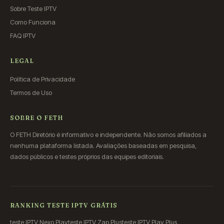
Sobre Teste IPTV
Como Funciona
FAQ IPTV
LEGAL
Política de Privacidade
Termos de Uso
SOBRE O FETH
O FETH Diretório é informativo e independente. Não somos afiliados a
nenhuma plataforma listada. Avaliações baseadas em pesquisa,
dados públicos e testes próprios das equipes editoriais.
RANKING TESTE IPTV GRÁTIS
teste IPTV Nexo Play
teste IPTV Zap Plus
teste IPTV Play Plus