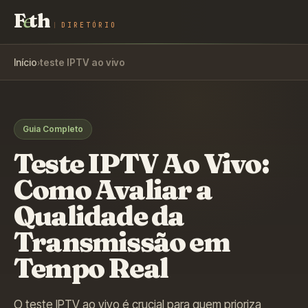
F
e
th
DIRETÓRIO
Início
›
teste IPTV ao vivo
Guia Completo
Teste IPTV Ao Vivo:
Como Avaliar a
Qualidade da
Transmissão em
Tempo Real
O teste IPTV ao vivo é crucial para quem prioriza