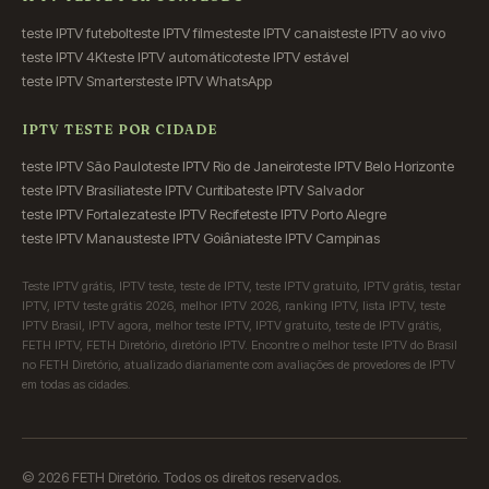
teste IPTV futebol
teste IPTV filmes
teste IPTV canais
teste IPTV ao vivo
teste IPTV 4K
teste IPTV automático
teste IPTV estável
teste IPTV Smarters
teste IPTV WhatsApp
IPTV TESTE POR CIDADE
teste IPTV São Paulo
teste IPTV Rio de Janeiro
teste IPTV Belo Horizonte
teste IPTV Brasília
teste IPTV Curitiba
teste IPTV Salvador
teste IPTV Fortaleza
teste IPTV Recife
teste IPTV Porto Alegre
teste IPTV Manaus
teste IPTV Goiânia
teste IPTV Campinas
Teste IPTV grátis, IPTV teste, teste de IPTV, teste IPTV gratuito, IPTV grátis, testar
IPTV, IPTV teste grátis 2026, melhor IPTV 2026, ranking IPTV, lista IPTV, teste
IPTV Brasil, IPTV agora, melhor teste IPTV, IPTV gratuito, teste de IPTV grátis,
FETH IPTV, FETH Diretório, diretório IPTV. Encontre o melhor teste IPTV do Brasil
no FETH Diretório, atualizado diariamente com avaliações de provedores de IPTV
em todas as cidades.
© 2026 FETH Diretório. Todos os direitos reservados.