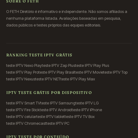
SOBRE O FETH
O FETH Diretório é informativo e independente. Não somos afiliados a
nenhuma plataforma listada. Avaliações baseadas em pesquisa,
dados públicos e testes próprios das equipes editoriais.
RANKING TESTE IPTV GRÁTIS
teste IPTV Nexo Play
teste IPTV Zap Plus
teste IPTV Play Plus
teste IPTV Play Pro
teste IPTV Play Brasil
teste IPTV Movie
teste IPTV Top
teste IPTV Nexus
teste IPTV NET
teste IPTV Play Max
IPTV TESTE GRÁTIS POR DISPOSITIVO
teste IPTV Smart TV
teste IPTV Samsung
teste IPTV LG
teste IPTV Fire Stick
teste IPTV Android
teste IPTV iPhone
teste IPTV celular
teste IPTV tablet
teste IPTV TV Box
teste IPTV Chromecast
teste IPTV PC
IPTV TESTE POR CONTEÚDO