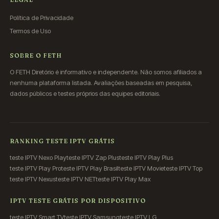
Política de Privacidade
Termos de Uso
SOBRE O FETH
O FETH Diretório é informativo e independente. Não somos afiliados a
nenhuma plataforma listada. Avaliações baseadas em pesquisa,
dados públicos e testes próprios das equipes editoriais.
RANKING TESTE IPTV GRÁTIS
teste IPTV Nexo Play
teste IPTV Zap Plus
teste IPTV Play Plus
teste IPTV Play Pro
teste IPTV Play Brasil
teste IPTV Movie
teste IPTV Top
teste IPTV Nexus
teste IPTV NET
teste IPTV Play Max
IPTV TESTE GRÁTIS POR DISPOSITIVO
teste IPTV Smart TV
teste IPTV Samsung
teste IPTV LG