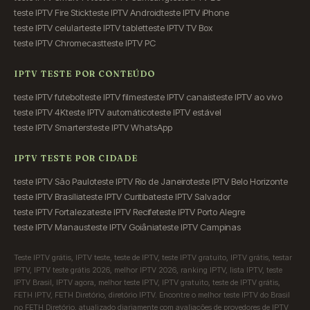
teste IPTV Fire Stick
teste IPTV Android
teste IPTV iPhone
teste IPTV celular
teste IPTV tablet
teste IPTV TV Box
teste IPTV Chromecast
teste IPTV PC
IPTV TESTE POR CONTEÚDO
teste IPTV futebol
teste IPTV filmes
teste IPTV canais
teste IPTV ao vivo
teste IPTV 4K
teste IPTV automático
teste IPTV estável
teste IPTV Smarters
teste IPTV WhatsApp
IPTV TESTE POR CIDADE
teste IPTV São Paulo
teste IPTV Rio de Janeiro
teste IPTV Belo Horizonte
teste IPTV Brasília
teste IPTV Curitiba
teste IPTV Salvador
teste IPTV Fortaleza
teste IPTV Recife
teste IPTV Porto Alegre
teste IPTV Manaus
teste IPTV Goiânia
teste IPTV Campinas
Teste IPTV grátis, IPTV teste, teste de IPTV, teste IPTV gratuito, IPTV grátis, testar
IPTV, IPTV teste grátis 2026, melhor IPTV 2026, ranking IPTV, lista IPTV, teste
IPTV Brasil, IPTV agora, melhor teste IPTV, IPTV gratuito, teste de IPTV grátis,
FETH IPTV, FETH Diretório, diretório IPTV. Encontre o melhor teste IPTV do Brasil
no FETH Diretório, atualizado diariamente com avaliações de provedores de IPTV