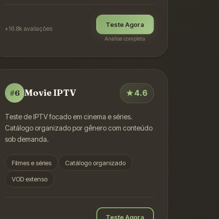
Teste Agora
+16.8k
avaliações
Análise completa
Movie IPTV
★
4.6
#
6
Teste de IPTV focado em cinema e séries.
Catálogo organizado por gênero com conteúdo
sob demanda.
Filmes e séries
Catálogo organizado
VOD extenso
Teste Agora