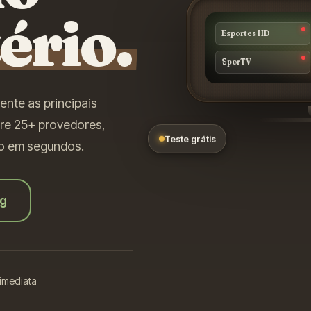
tério.
Esportes HD
SporTV
ente as principais
are 25+ provedores,
Teste grátis
ivo em segundos.
ng
 imediata