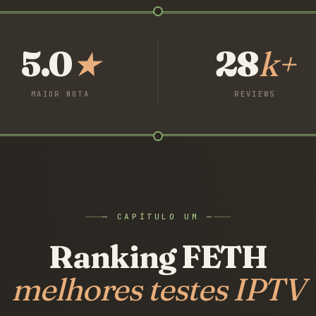
5.0
★
28
k+
MAIOR NOTA
REVIEWS
— CAPÍTULO UM —
Ranking FETH
melhores testes IPTV