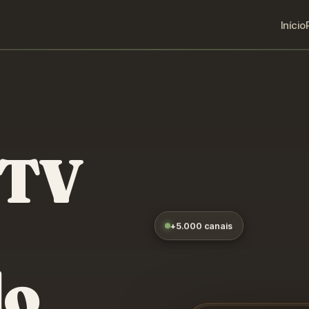
Início
PTV
+5.000 canais
do