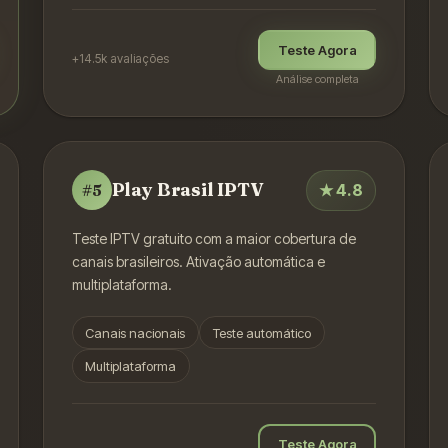
Teste Agora
+14.5k
avaliações
Análise completa
Play Brasil IPTV
★
4.8
#
5
Teste IPTV gratuito com a maior cobertura de
canais brasileiros. Ativação automática e
multiplataforma.
Canais nacionais
Teste automático
Multiplataforma
Teste Agora