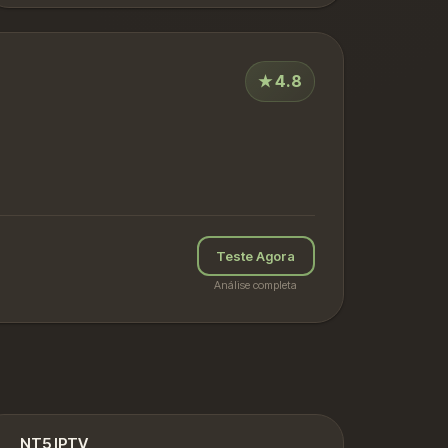
★
4.8
Teste Agora
Análise completa
NT5 IPTV