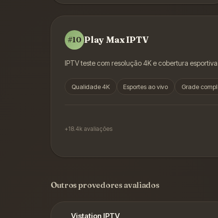
Play Max IPTV
#
10
IPTV teste com resolução 4K e cobertura esportiva
Qualidade 4K
Esportes ao vivo
Grade compl
+18.4k
avaliações
Outros provedores avaliados
Vistation IPTV