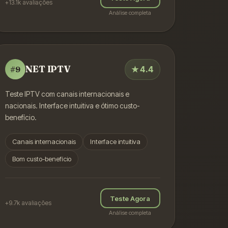
+13.1k
avaliações
Análise completa
NET IPTV
★
4.4
#
9
Teste IPTV com canais internacionais e
nacionais. Interface intuitiva e ótimo custo-
benefício.
Canais internacionais
Interface intuitiva
Bom custo-benefício
Teste Agora
+9.7k
avaliações
Análise completa