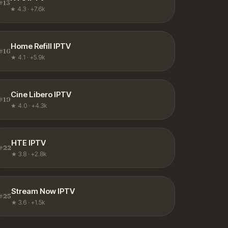
#
13
★
4.3
·
+7.6k
Home Refill IPTV
#
16
★
4.1
·
+5.9k
Cine Libero IPTV
#
19
★
4.0
·
+4.3k
HTE IPTV
#
22
★
3.8
·
+2.8k
Stream Now IPTV
#
25
★
3.6
·
+1.5k