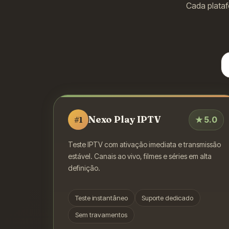
Cada plataf
Nexo Play IPTV
★
5.0
#
1
Teste IPTV com ativação imediata e transmissão
estável. Canais ao vivo, filmes e séries em alta
definição.
Teste instantâneo
Suporte dedicado
Sem travamentos