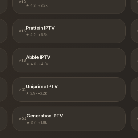
#
12
★
4.3
·
+8.2k
Prattein IPTV
#
15
★
4.2
·
+6.5k
Abble IPTV
#
18
★
4.0
·
+4.8k
Uniprime IPTV
#
21
★
3.9
·
+3.2k
Generation IPTV
#
24
★
3.7
·
+1.9k