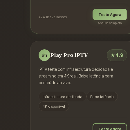
Teste Agora
+24.1k
avaliações
Análise completa
Play Pro IPTV
★
4.9
#
4
IPTV teste com infraestrutura dedicada e
streaming em 4K real. Baixa latência para
conteúdo ao vivo.
Infraestrutura dedicada
Baixa latência
4K disponível
Teste Agora