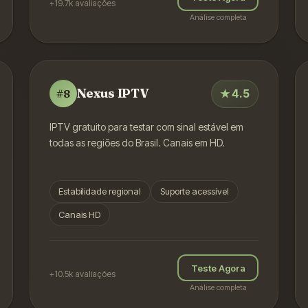
+19.7k
avaliações
Análise completa
Nexus IPTV
★
4.5
#
8
IPTV gratuito para testar com sinal estável em
todas as regiões do Brasil. Canais em HD.
Estabilidade regional
Suporte acessível
Canais HD
Teste Agora
+10.5k
avaliações
Análise completa