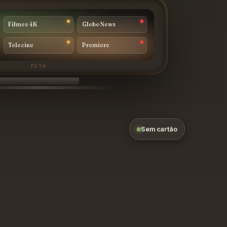
Filmes 4K
Globo News
Telecine
Premiere
Sem cartão