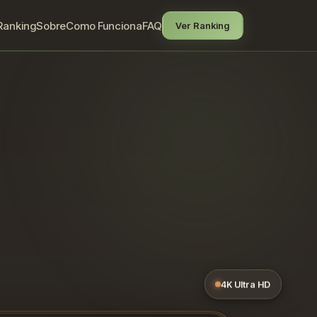
Ranking
Sobre
Como Funciona
FAQ
Ver Ranking
4K Ultra HD