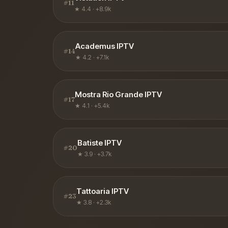
#
11
★
4.4
·
+8.9k
Academus IPTV
#
14
★
4.2
·
+7.1k
Mostra Rio Grande IPTV
#
17
★
4.1
·
+5.4k
Batiste IPTV
#
20
★
3.9
·
+3.7k
Tattoaria IPTV
#
23
★
3.8
·
+2.3k