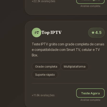
+22.3k
avaliações
Análise completa
Top IPTV
★
4.5
#
7
Teste IPTV grátis com grade completa de canais
e compatibilidade com Smart TV, celular e TV
Box.
Grade completa
Multiplataforma
Suporte rápido
Teste Agora
+11.8k
avaliações
Análise completa