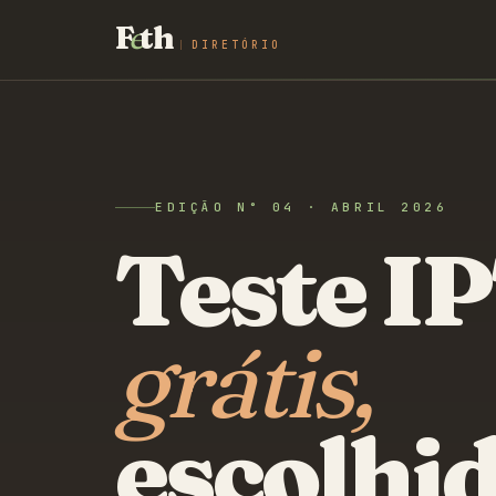
F
e
th
DIRETÓRIO
EDIÇÃO N° 04 · ABRIL 2026
Teste I
grátis,
escolhi