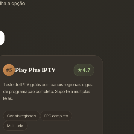
olha a opção
Play Plus IPTV
★
4.7
#
3
Teste de IPTV grátis com canais regionais e guia
de programação completo. Suporte a múltiplas
telas.
Canais regionais
EPG completo
Multi-tela