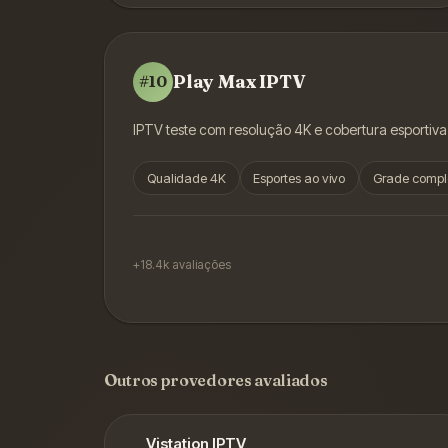
Play Max IPTV
#
10
IPTV teste com resolução 4K e cobertura esportiva
Qualidade 4K
Esportes ao vivo
Grade compl
+18.4k
avaliações
Outros provedores avaliados
Vistation IPTV