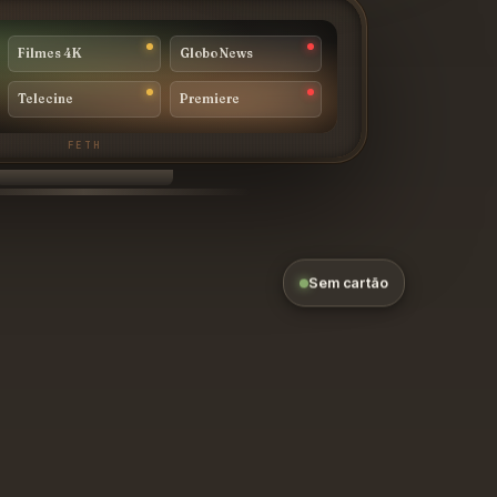
Filmes 4K
Globo News
Telecine
Premiere
Sem cartão