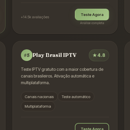
Teste Agora
+14.5k
avaliações
Análise completa
Play Brasil IPTV
★
4.8
#
5
Teste IPTV gratuito com a maior cobertura de
canais brasileiros. Ativação automática e
multiplataforma.
Canais nacionais
Teste automático
Multiplataforma
Teste Agora