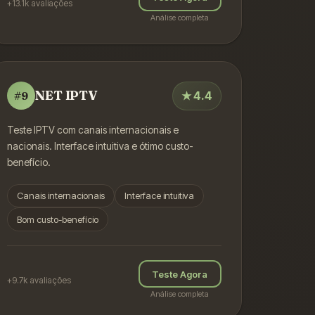
+13.1k
avaliações
Análise completa
NET IPTV
★
4.4
#
9
Teste IPTV com canais internacionais e
nacionais. Interface intuitiva e ótimo custo-
benefício.
Canais internacionais
Interface intuitiva
Bom custo-benefício
Teste Agora
+9.7k
avaliações
Análise completa