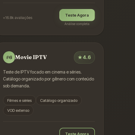
Teste Agora
+16.8k
avaliações
Análise completa
Movie IPTV
★
4.6
#
6
Teste de IPTV focado em cinema e séries.
Catálogo organizado por gênero com conteúdo
sob demanda.
Filmes e séries
Catálogo organizado
VOD extenso
Teste Agora