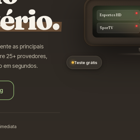
tério.
Esportes HD
SporTV
ente as principais
are 25+ provedores,
Teste grátis
ivo em segundos.
ng
 imediata