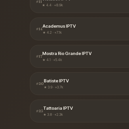
#
11
★
4.4
·
+8.9k
Academus IPTV
#
14
★
4.2
·
+7.1k
Mostra Rio Grande IPTV
#
17
★
4.1
·
+5.4k
Batiste IPTV
#
20
★
3.9
·
+3.7k
Tattoaria IPTV
#
23
★
3.8
·
+2.3k