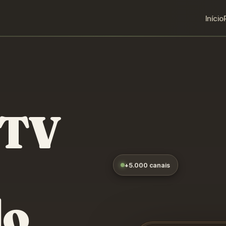
Início
PTV
+5.000 canais
do