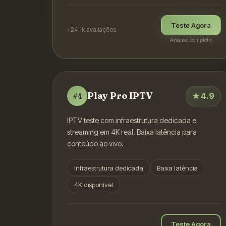
Teste Agora
+24.1k
avaliações
Análise completa
Play Pro IPTV
★
4.9
#
4
IPTV teste com infraestrutura dedicada e
streaming em 4K real. Baixa latência para
conteúdo ao vivo.
Infraestrutura dedicada
Baixa latência
4K disponível
Teste Agora