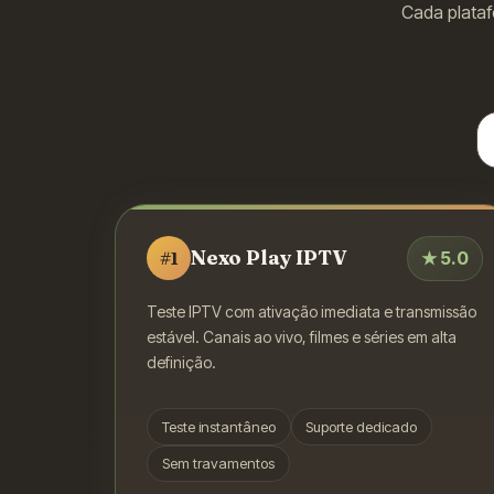
Cada plataf
Nexo Play IPTV
★
5.0
#
1
Teste IPTV com ativação imediata e transmissão
estável. Canais ao vivo, filmes e séries em alta
definição.
Teste instantâneo
Suporte dedicado
Sem travamentos