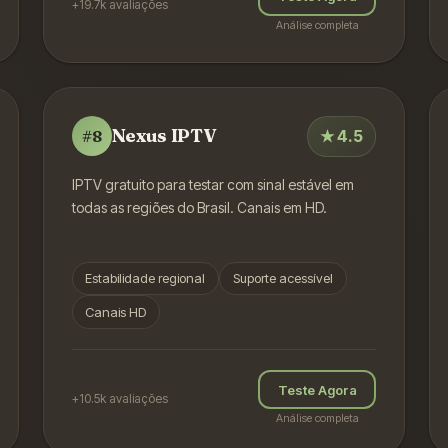
+19.7k
avaliações
Análise completa
Nexus IPTV
★
4.5
#
8
IPTV gratuito para testar com sinal estável em
todas as regiões do Brasil. Canais em HD.
Estabilidade regional
Suporte acessível
Canais HD
Teste Agora
+10.5k
avaliações
Análise completa