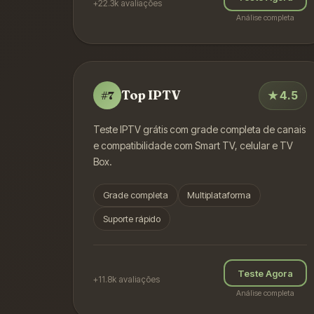
+22.3k
avaliações
Análise completa
Top IPTV
★
4.5
#
7
Teste IPTV grátis com grade completa de canais
e compatibilidade com Smart TV, celular e TV
Box.
Grade completa
Multiplataforma
Suporte rápido
Teste Agora
+11.8k
avaliações
Análise completa