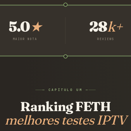
5.0
★
28
k+
MAIOR NOTA
REVIEWS
— CAPÍTULO UM —
Ranking FETH
melhores testes IPTV