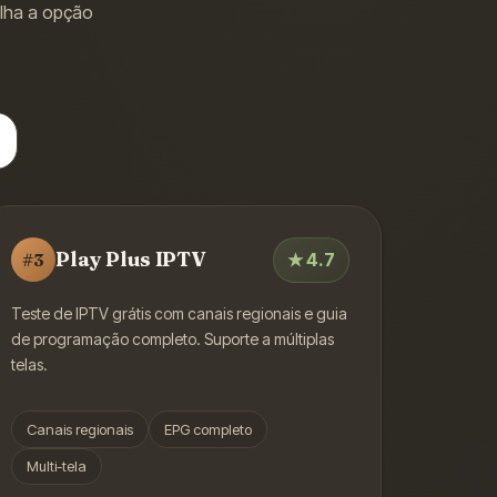
olha a opção
Play Plus IPTV
★
4.7
#
3
Teste de IPTV grátis com canais regionais e guia
de programação completo. Suporte a múltiplas
telas.
Canais regionais
EPG completo
Multi-tela