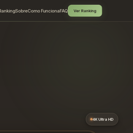
Ranking
Sobre
Como Funciona
FAQ
Ver Ranking
4K Ultra HD