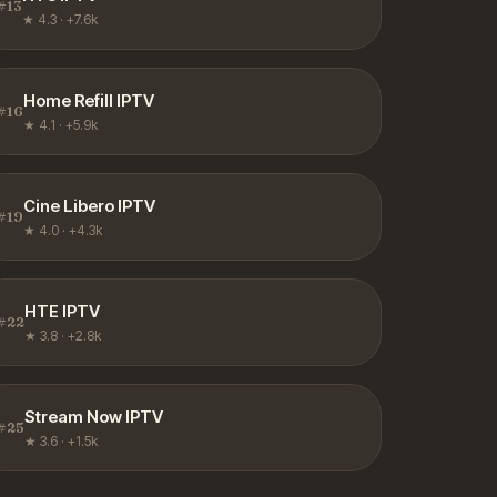
#
13
★
4.3
·
+7.6k
Home Refill IPTV
#
16
★
4.1
·
+5.9k
Cine Libero IPTV
#
19
★
4.0
·
+4.3k
HTE IPTV
#
22
★
3.8
·
+2.8k
Stream Now IPTV
#
25
★
3.6
·
+1.5k