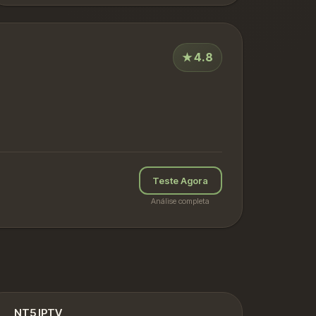
★
4.8
Teste Agora
Análise completa
NT5 IPTV