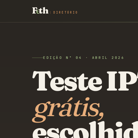
F
e
th
DIRETÓRIO
EDIÇÃO N° 04 · ABRIL 2026
Teste I
grátis,
escolhi