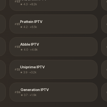
#
12
★
4.3
·
+8.2k
Prattein IPTV
#
15
★
4.2
·
+6.5k
Abble IPTV
#
18
★
4.0
·
+4.8k
Uniprime IPTV
#
21
★
3.9
·
+3.2k
Generation IPTV
#
24
★
3.7
·
+1.9k