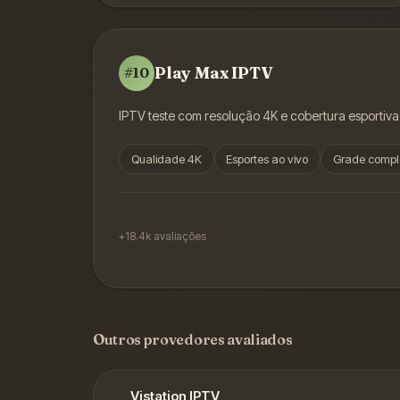
Play Max IPTV
#
10
IPTV teste com resolução 4K e cobertura esportiva
Qualidade 4K
Esportes ao vivo
Grade compl
+18.4k
avaliações
Outros provedores avaliados
Vistation IPTV