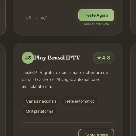
Teste Agora
+14.5k
avaliações
Análise completa
Play Brasil IPTV
★
4.8
#
5
Teste IPTV gratuito com a maior cobertura de
canais brasileiros. Ativação automática e
multiplataforma.
Canais nacionais
Teste automático
Multiplataforma
Teste Agora