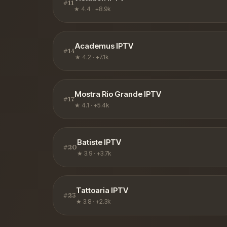
#
11
★
4.4
·
+8.9k
Academus IPTV
#
14
★
4.2
·
+7.1k
Mostra Rio Grande IPTV
#
17
★
4.1
·
+5.4k
Batiste IPTV
#
20
★
3.9
·
+3.7k
Tattoaria IPTV
#
23
★
3.8
·
+2.3k