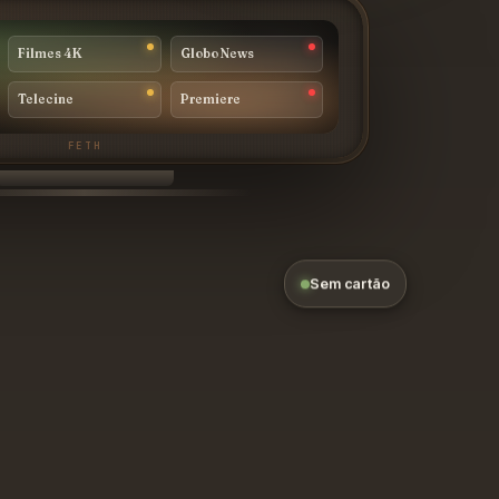
Filmes 4K
Globo News
Telecine
Premiere
Sem cartão