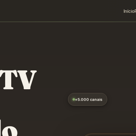
Início
PTV
+5.000 canais
do