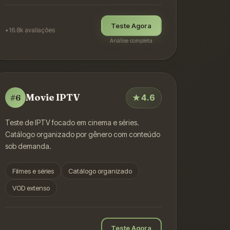
Teste Agora
+16.8k
avaliações
Análise completa
Movie IPTV
★
4.6
#
6
Teste de IPTV focado em cinema e séries.
Catálogo organizado por gênero com conteúdo
sob demanda.
Filmes e séries
Catálogo organizado
VOD extenso
Teste Agora