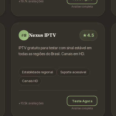
+19.7k
avaliações
Análise completa
Nexus IPTV
★
4.5
#
8
IPTV gratuito para testar com sinal estável em
todas as regiões do Brasil. Canais em HD.
Estabilidade regional
Suporte acessível
Canais HD
Teste Agora
+10.5k
avaliações
Análise completa