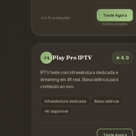
Teste Agora
+24.1k
avaliações
Análise completa
Play Pro IPTV
★
4.9
#
4
IPTV teste com infraestrutura dedicada e
streaming em 4K real. Baixa latência para
conteúdo ao vivo.
Infraestrutura dedicada
Baixa latência
4K disponível
Teste Agora