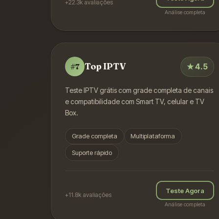
+22.3k
avaliações
Análise completa
Top IPTV
★
4.5
#
7
Teste IPTV grátis com grade completa de canais
e compatibilidade com Smart TV, celular e TV
Box.
Grade completa
Multiplataforma
Suporte rápido
Teste Agora
+11.8k
avaliações
Análise completa