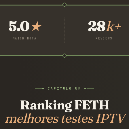
5.0
★
28
k+
MAIOR NOTA
REVIEWS
— CAPÍTULO UM —
Ranking FETH
melhores testes IPTV