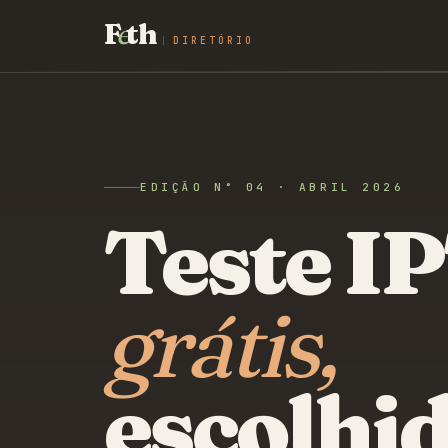
F
e
th
DIRETÓRIO
EDIÇÃO N° 04 · ABRIL 2026
Teste I
grátis,
escolhi