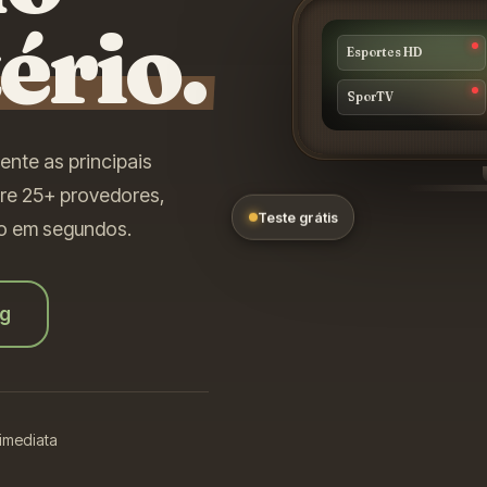
tério.
Esportes HD
SporTV
ente as principais
are 25+ provedores,
Teste grátis
ivo em segundos.
ng
 imediata