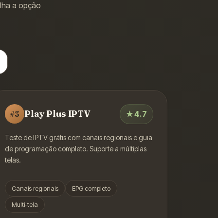
olha a opção
Play Plus IPTV
★
4.7
#
3
Teste de IPTV grátis com canais regionais e guia
de programação completo. Suporte a múltiplas
telas.
Canais regionais
EPG completo
Multi-tela