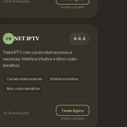
+13.1k
avaliações
Análise completa
NET IPTV
★
4.4
#
9
Teste IPTV com canais internacionais e
nacionais. Interface intuitiva e ótimo custo-
benefício.
Canais internacionais
Interface intuitiva
Bom custo-benefício
Teste Agora
+9.7k
avaliações
Análise completa