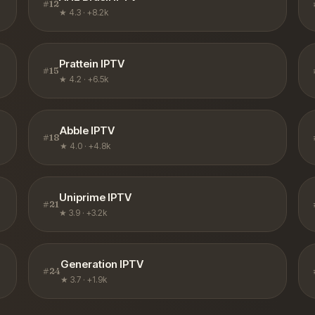
#
12
★
4.3
·
+8.2k
Prattein IPTV
#
15
★
4.2
·
+6.5k
Abble IPTV
#
18
★
4.0
·
+4.8k
Uniprime IPTV
#
21
★
3.9
·
+3.2k
Generation IPTV
#
24
★
3.7
·
+1.9k