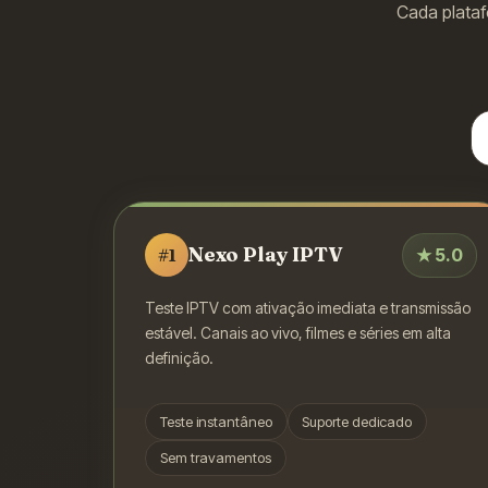
Cada plataf
Nexo Play IPTV
★
5.0
#
1
Teste IPTV com ativação imediata e transmissão
estável. Canais ao vivo, filmes e séries em alta
definição.
Teste instantâneo
Suporte dedicado
Sem travamentos