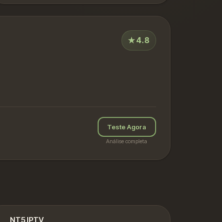
★
4.8
Teste Agora
Análise completa
NT5 IPTV