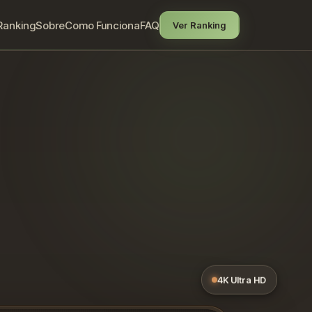
Ranking
Sobre
Como Funciona
FAQ
Ver Ranking
4K Ultra HD