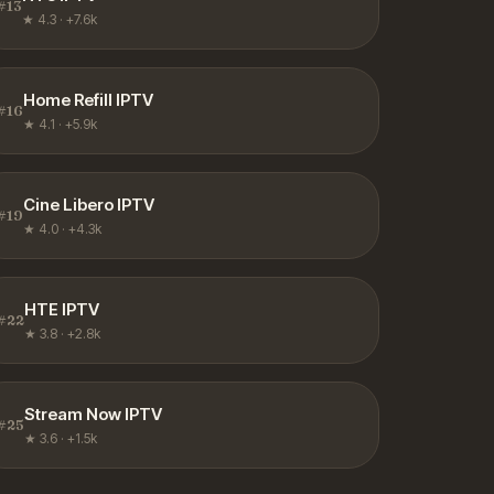
#
13
★
4.3
·
+7.6k
Home Refill IPTV
#
16
★
4.1
·
+5.9k
Cine Libero IPTV
#
19
★
4.0
·
+4.3k
HTE IPTV
#
22
★
3.8
·
+2.8k
Stream Now IPTV
#
25
★
3.6
·
+1.5k