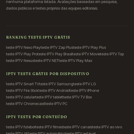
nenhuma plataforma listada. Avaliações baseadas em pesquisa,
dados públicos e testes próprios das equipes editoriais.
RANKING TESTE IPTV GRÁTIS
teste IPTV Nexo Play
teste IPTV Zap Plus
teste IPTV Play Plus
teste IPTV Play Pro
teste IPTV Play Brasil
teste IPTV Movie
teste IPTV Top
teste IPTV Nexus
teste IPTV NET
teste IPTV Play Max
IPTV TESTE GRÁTIS POR DISPOSITIVO
teste IPTV Smart TV
teste IPTV Samsung
teste IPTV LG
teste IPTV Fire Stick
teste IPTV Android
teste IPTV iPhone
teste IPTV celular
teste IPTV tablet
teste IPTV TV Box
teste IPTV Chromecast
teste IPTV PC
IPTV TESTE POR CONTEÚDO
teste IPTV futebol
teste IPTV filmes
teste IPTV canais
teste IPTV ao vivo
teste IPTV 4K
teste IPTV automático
teste IPTV estável