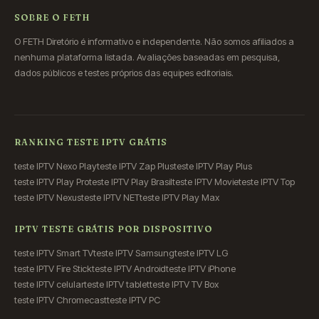
SOBRE O FETH
O FETH Diretório é informativo e independente. Não somos afiliados a
nenhuma plataforma listada. Avaliações baseadas em pesquisa,
dados públicos e testes próprios das equipes editoriais.
RANKING TESTE IPTV GRÁTIS
teste IPTV Nexo Play
teste IPTV Zap Plus
teste IPTV Play Plus
teste IPTV Play Pro
teste IPTV Play Brasil
teste IPTV Movie
teste IPTV Top
teste IPTV Nexus
teste IPTV NET
teste IPTV Play Max
IPTV TESTE GRÁTIS POR DISPOSITIVO
teste IPTV Smart TV
teste IPTV Samsung
teste IPTV LG
teste IPTV Fire Stick
teste IPTV Android
teste IPTV iPhone
teste IPTV celular
teste IPTV tablet
teste IPTV TV Box
teste IPTV Chromecast
teste IPTV PC