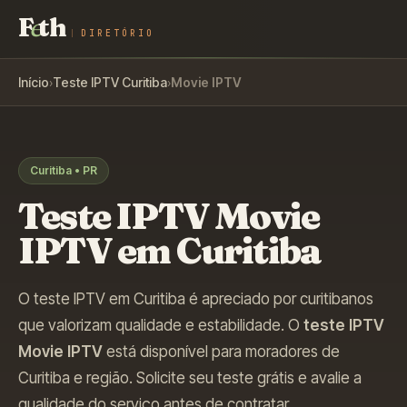
F
e
th
DIRETÓRIO
Início
›
Teste IPTV
Curitiba
›
Movie IPTV
Curitiba
•
PR
Teste IPTV
Movie
IPTV
em
Curitiba
O teste IPTV em Curitiba é apreciado por curitibanos
que valorizam qualidade e estabilidade
. O
teste IPTV
Movie IPTV
está disponível para moradores de
Curitiba
e região. Solicite seu teste grátis e avalie a
qualidade do serviço antes de contratar.