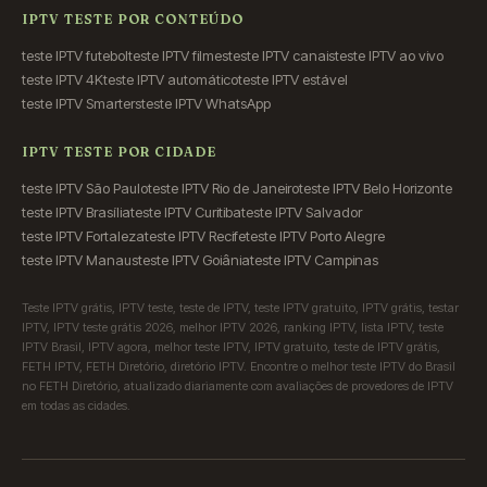
IPTV TESTE POR CONTEÚDO
teste IPTV futebol
teste IPTV filmes
teste IPTV canais
teste IPTV ao vivo
teste IPTV 4K
teste IPTV automático
teste IPTV estável
teste IPTV Smarters
teste IPTV WhatsApp
IPTV TESTE POR CIDADE
teste IPTV São Paulo
teste IPTV Rio de Janeiro
teste IPTV Belo Horizonte
teste IPTV Brasília
teste IPTV Curitiba
teste IPTV Salvador
teste IPTV Fortaleza
teste IPTV Recife
teste IPTV Porto Alegre
teste IPTV Manaus
teste IPTV Goiânia
teste IPTV Campinas
Teste IPTV grátis, IPTV teste, teste de IPTV, teste IPTV gratuito, IPTV grátis, testar
IPTV, IPTV teste grátis 2026, melhor IPTV 2026, ranking IPTV, lista IPTV, teste
IPTV Brasil, IPTV agora, melhor teste IPTV, IPTV gratuito, teste de IPTV grátis,
FETH IPTV, FETH Diretório, diretório IPTV. Encontre o melhor teste IPTV do Brasil
no FETH Diretório, atualizado diariamente com avaliações de provedores de IPTV
em todas as cidades.