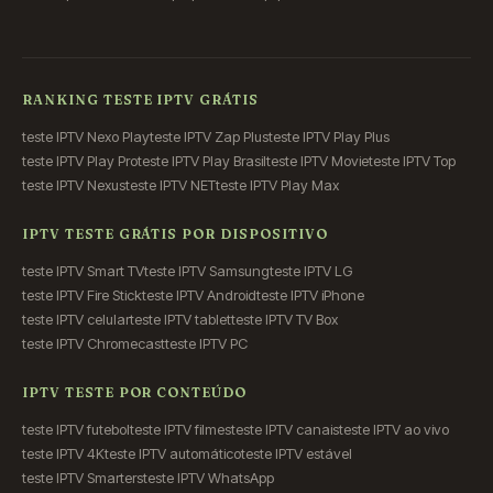
RANKING TESTE IPTV GRÁTIS
teste IPTV Nexo Play
teste IPTV Zap Plus
teste IPTV Play Plus
teste IPTV Play Pro
teste IPTV Play Brasil
teste IPTV Movie
teste IPTV Top
teste IPTV Nexus
teste IPTV NET
teste IPTV Play Max
IPTV TESTE GRÁTIS POR DISPOSITIVO
teste IPTV Smart TV
teste IPTV Samsung
teste IPTV LG
teste IPTV Fire Stick
teste IPTV Android
teste IPTV iPhone
teste IPTV celular
teste IPTV tablet
teste IPTV TV Box
teste IPTV Chromecast
teste IPTV PC
IPTV TESTE POR CONTEÚDO
teste IPTV futebol
teste IPTV filmes
teste IPTV canais
teste IPTV ao vivo
teste IPTV 4K
teste IPTV automático
teste IPTV estável
teste IPTV Smarters
teste IPTV WhatsApp