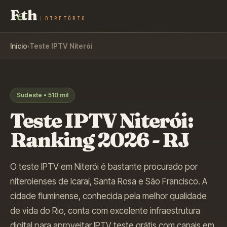
F
e
th
DIRETÓRIO
Início
›
Teste IPTV
Niterói
Sudeste
•
510 mil
Teste IPTV
Niterói
:
Ranking 2026 -
RJ
O teste IPTV em Niterói é bastante procurado por
niteroienses de Icaraí, Santa Rosa e São Francisco. A
cidade fluminense, conhecida pela melhor qualidade
de vida do Rio, conta com excelente infraestrutura
digital para aproveitar IPTV teste grátis com canais em