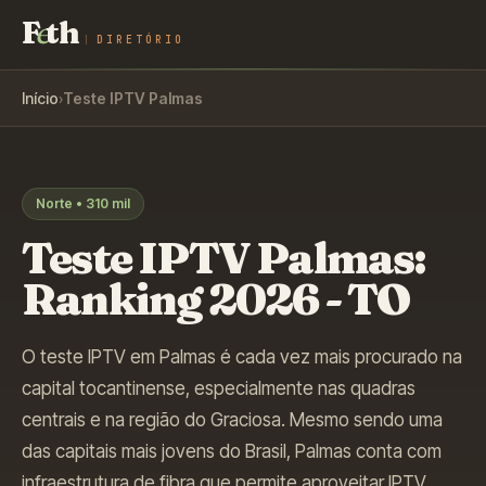
F
e
th
DIRETÓRIO
Início
›
Teste IPTV
Palmas
Norte
•
310 mil
Teste IPTV
Palmas
:
Ranking 2026 -
TO
O teste IPTV em Palmas é cada vez mais procurado na
capital tocantinense, especialmente nas quadras
centrais e na região do Graciosa. Mesmo sendo uma
das capitais mais jovens do Brasil, Palmas conta com
infraestrutura de fibra que permite aproveitar IPTV