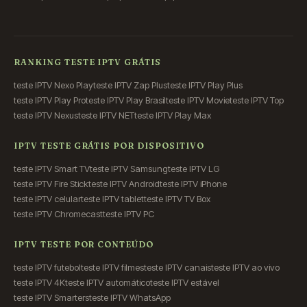
RANKING TESTE IPTV GRÁTIS
teste IPTV Nexo Play
teste IPTV Zap Plus
teste IPTV Play Plus
teste IPTV Play Pro
teste IPTV Play Brasil
teste IPTV Movie
teste IPTV Top
teste IPTV Nexus
teste IPTV NET
teste IPTV Play Max
IPTV TESTE GRÁTIS POR DISPOSITIVO
teste IPTV Smart TV
teste IPTV Samsung
teste IPTV LG
teste IPTV Fire Stick
teste IPTV Android
teste IPTV iPhone
teste IPTV celular
teste IPTV tablet
teste IPTV TV Box
teste IPTV Chromecast
teste IPTV PC
IPTV TESTE POR CONTEÚDO
teste IPTV futebol
teste IPTV filmes
teste IPTV canais
teste IPTV ao vivo
teste IPTV 4K
teste IPTV automático
teste IPTV estável
teste IPTV Smarters
teste IPTV WhatsApp